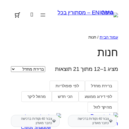
לדלג
לתוכן
עמוד הבית
/ חנות
חנות
מציג 1–12 מתוך 21 תוצאות
ברירת מחדל
לפי פופולריות
לפי דירוג ממוצע
הכי חדש
מהזול ליקר
מהיקר לזול
צבור 40 נקודות ברכישה
צבור 40 נקודות ברכישה
💎
💎
כחבר מועדון
כחבר מועדון
Citrus Shadow