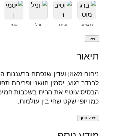
ו
ת
ע
ש
ד
ברגמוט
וטיבר
וניל
יסמין
ל
B
₪
תיאור
e
תיאור
a
3
u
4
ניחוח מאוזן ועדין שנפתח ברעננות ה
t
9
לבנדר רגוע, יסמין חושני ופריחת תפוז
y
הבסיס עוטף את הריח בשכבות חמימות
i
כמו יופי שקט שחי בין עולמות.
n
B
מידע נוסף
e
t
מידע נוסף