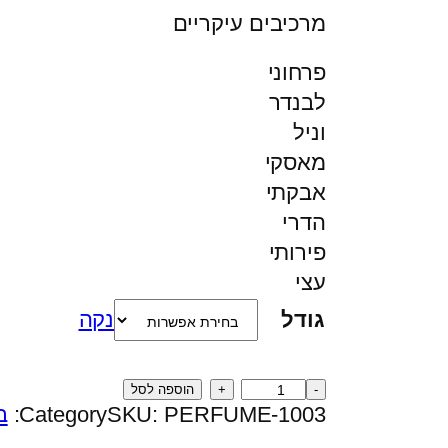
ו
מרכיבים עיקריים
ו
ח
פרחוני
מ
לבנדר
ח
וניל
י
מאסקי
ר
אבקתי
י
הדרי
ם
פירותי
:
עצי
נקה
גודל
₪
כ
8
הוספה לסל
PERFUME-1003
SKU:
Category:
ב
מ
0