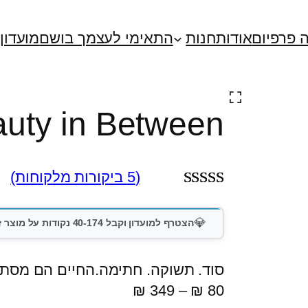
 פרפיום
אודות
חנות
התאימי לעצמך בושם
מועדון
uty in Between
(5 ביקורות מלקוחות)
5
מדורגים
5.00
מתוך 5
💎
הצטרף למועדון וקבל 40-174 נקודות על מוצר זה
מבוסס על
סוד. תשוקה. חתימה.החיים הם מסתור
דירוגים של
ט
₪
349
–
₪
80
לקוחות