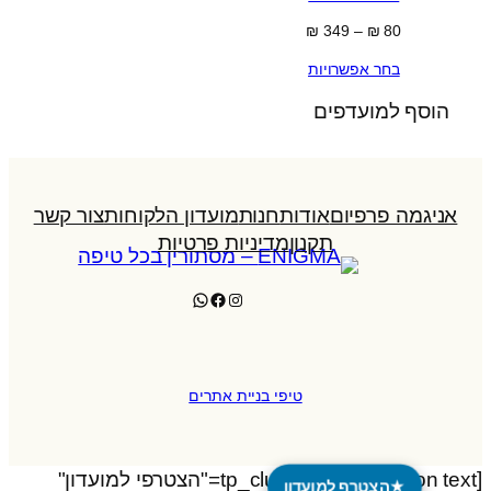
טווח
₪
349
–
₪
80
מחירים:
בחר אפשרויות
עד
הוסף למועדפים
אניגמה פרפיום
אודות
חנות
מועדון הלקוחות
צור קשר
תקנון
מדיניות פרטיות
WhatsApp
Facebook
Instagram
טיפי בניית אתרים
[tp_club_floating_button text="הצטרפי למועדון"
★
הצטרף למועדון