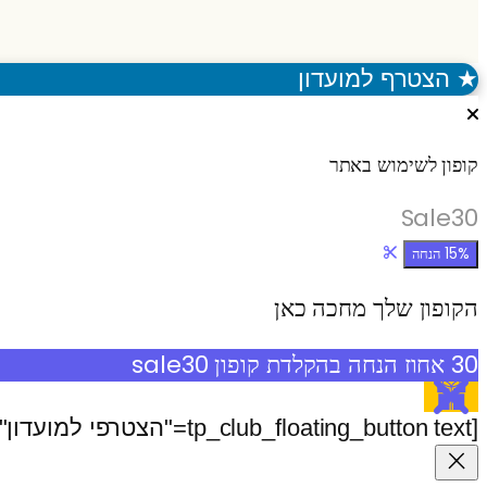
★
הצטרף למועדון
קופון לשימוש באתר
Sale30
15% הנחה
הקופון שלך מחכה כאן
30 אחוז הנחה בהקלדת קופון sale30
[tp_club_floating_button text="הצטרפי למועדון" icon="💎"]