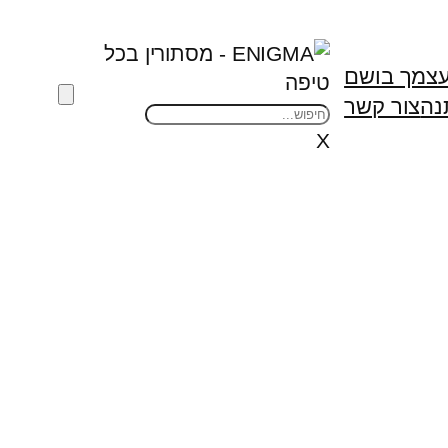
עצמך בושם
נה
צור קשר
X