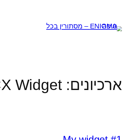
לדלג
לתוכן
ארכיונים:
X Widget
My widget #1